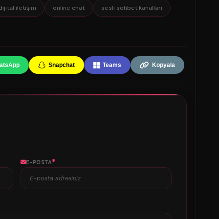
dijital iletişim
online chat
sesli sohbet kanalları
atsApp
Snapchat
Teams
Kopyala
*
E-POSTA