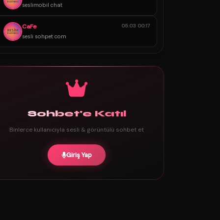
seslimobil chat
CaFe
05.03 00:17
sesli sohpet com
Sohbet'e Katıl
Binlerce kullanıcıyla sesli & görüntülü sohbet et
Giriş Yap