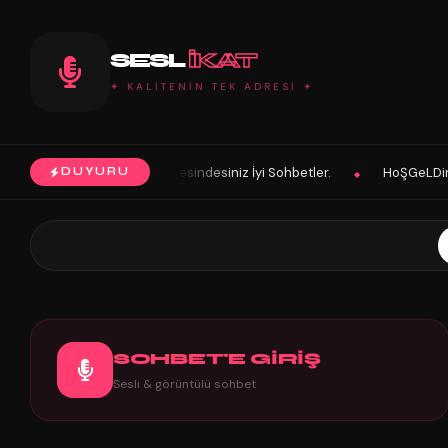
SESL
IKAT
✦ KALİTENİN TEK ADRESİ ✦
siniz İyi Sohbetler.
HoŞGeLDin Keyifli Eğlenceli Hoş Vakitler Diler
DUYURU
◆
SOHBET'E GİRİŞ
Sesli & görüntülü sohbet