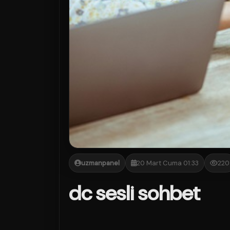
uzmanpanel
20 Mart Cuma 01:33
220
dc sesli sohbet