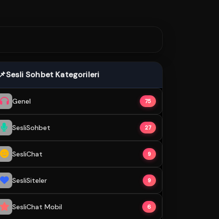
📌
Sesli Sohbet Kategorileri
Genel
75
SesliSohbet
27
SesliChat
9
SesliSiteler
9
SesliChat Mobil
6