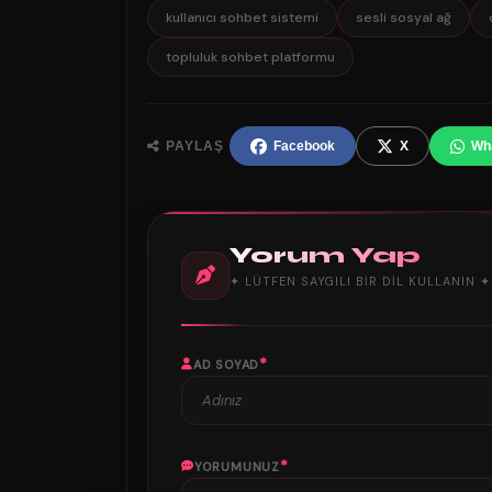
kullanıcı sohbet sistemi
sesli sosyal ağ
topluluk sohbet platformu
PAYLAŞ
Facebook
X
Wh
Yorum Yap
✦ LÜTFEN SAYGILI BIR DIL KULLANIN ✦
*
AD SOYAD
*
YORUMUNUZ