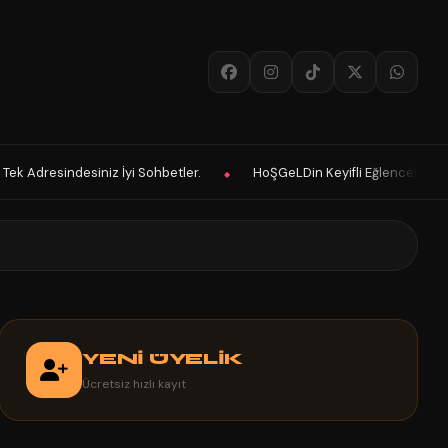
HoŞGeLDin Keyifli Eğlenceli Hoş Vakitler Diler 2025 Panelimiz Hayırl
◆
YENİ ÜYELİK
Ücretsiz hızlı kayıt