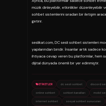
Ayrıca, bu platformlar sadece sohbet etmekle s
müzik dinleyebilir, etkinlikler düzenleyebilir 
sohbet sistemlerini sıradan bir iletişim arac
getirir.
seslikat.com, DC sesli sohbet sistemleri mode
yapılarından biridir. İnsanlar artık sadece k
ihtiyaca cevap veren bu platformlar, hem sa
dijital dünyada önemli bir yer edinmiştir.
dc sesli sohbet
discord se
ETIKETLER
online sohbet
sohbet kanalları
mobil se
internet sohbet
sosyal sohbet sunucuları