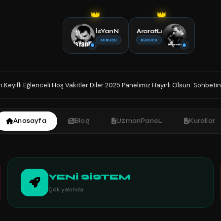
👑
👑
İsYanN
AraratLı
KURUCU
KURUCU
 2025 Panelimiz Hayırlı Olsun. Sohbetin Tek Adresindesiniz İyi Sohbetler.
Anasayfa
Blog
UzmanPaneL
Kurallar
YENİ SİSTEM
Çok yakında