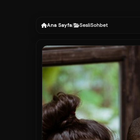
Ana Sayfa
/
SesliSohbet