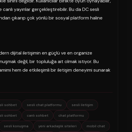
ınırlı değildir. Kullanıcılar birlikte oyun oynayabilir,
ve canlı yayınlar gerçekleştirebilir. Bu da DC sesli
ından çıkarıp çok yönlü bir sosyal platform haline
rn dijital iletişimin en güçlü ve en organize
onuşmak değil, bir topluluğa ait olmak istiyor. Bu
mimi hem de etkileşimli bir iletişim deneyimi sunarak
sli sohbet
sesli chat platformu
sesli iletişim
sli sohbet
canlı sohbet
chat platformu
sesli konuşma
yeni arkadaşlık siteleri
mobil chat