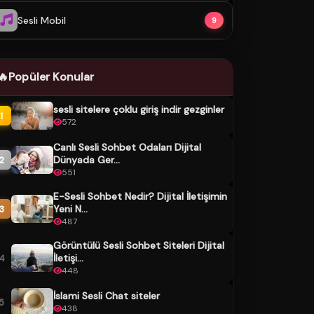
Sesli Mobil
9
🔥
Popüler Konular
sesli sitelere çoklu giriş indir gezginler
1
572
Canlı Sesli Sohbet Odaları Dijital
Dünyada Ger...
2
551
E-Sesli Sohbet Nedir? Dijital İletişimin
Yeni N...
3
487
Görüntülü Sesli Sohbet Siteleri Dijital
İletişi...
4
448
İslami Sesli Chat siteler
5
438