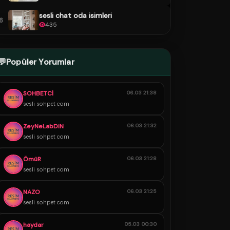
sesli chat oda isimleri
6
435
💬
Popüler Yorumlar
SOHBETCİ
06.03 21:38
sesli sohpet com
ZeyNeLabDiN
06.03 21:32
sesli sohpet com
ÖmüR
06.03 21:28
sesli sohpet com
NAZO
06.03 21:25
sesli sohpet com
haydar
05.03 00:30