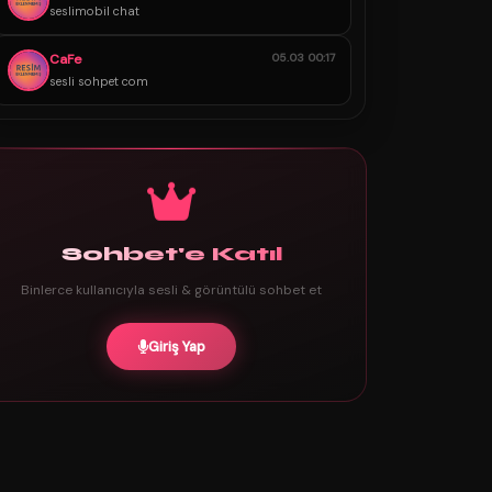
seslimobil chat
CaFe
05.03 00:17
sesli sohpet com
Sohbet'e Katıl
Binlerce kullanıcıyla sesli & görüntülü sohbet et
Giriş Yap