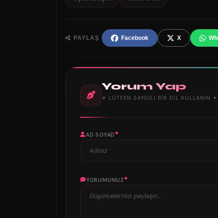
PAYLAŞ
Facebook
X
Wh
Yorum Yap
✦ LÜTFEN SAYGILI BIR DIL KULLANIN ✦
*
AD SOYAD
*
YORUMUNUZ