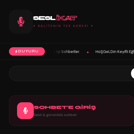
SESL
IKAT
✦ KALİTENİN TEK ADRESİ ✦
ohbetler.
HoŞGeLDin Keyifli Eğlenceli Hoş Vakitler Diler 2025 Paneli
DUYURU
◆
SOHBET'E GİRİŞ
Sesli & görüntülü sohbet