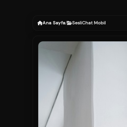
Ana Sayfa
/
SesliChat Mobil