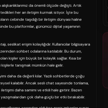
im alışkanlıklarımız da önemli ölçüde değişti. Artık
edikleri her an iletişim kurmak istiyor. İşte bu
cıların cebinde taşıdığı bir iletişim dünyası haline
sinde bu platformlar, günümüz dijital yaşamının
ı, seslikat erişim kolaylığıdır. Kullanıcılar bilgisayara
üzerinden sohbet odalarına katılabilir. Bu durum,
n kişiler için büyük bir kolaylık sağlar. Kısa bir
i kişilerle tanışmak mümkün hale gelir.
yimi daha da değerli kılar. Yazılı sohbetlerde çoğu
zeysel kalabilir. Ancak sesli chat sayesinde tonlama,
letişimi daha samimi ve etkili hale getirir. Bazen
 yazışmalardan çok daha güçlü bir etki bırakabilir.
sosyalleşme açısından oldukça geniş imkanlar sunar.