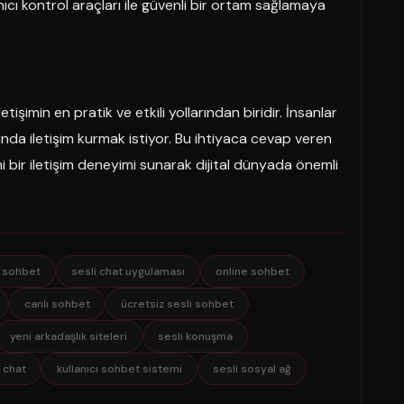
ıcı kontrol araçları ile güvenli bir ortam sağlamaya
tişimin en pratik ve etkili yollarından biridir. İnsanlar
da iletişim kurmak istiyor. Bu ihtiyaca cevap veren
 bir iletişim deneyimi sunarak dijital dünyada önemli
i sohbet
sesli chat uygulaması
online sohbet
canlı sohbet
ücretsiz sesli sohbet
yeni arkadaşlık siteleri
sesli konuşma
ı chat
kullanıcı sohbet sistemi
sesli sosyal ağ