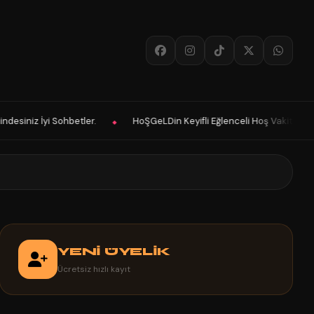
LDin Keyifli Eğlenceli Hoş Vakitler Diler 2025 Panelimiz Hayırlı Olsun. So
YENİ ÜYELİK
Ücretsiz hızlı kayıt