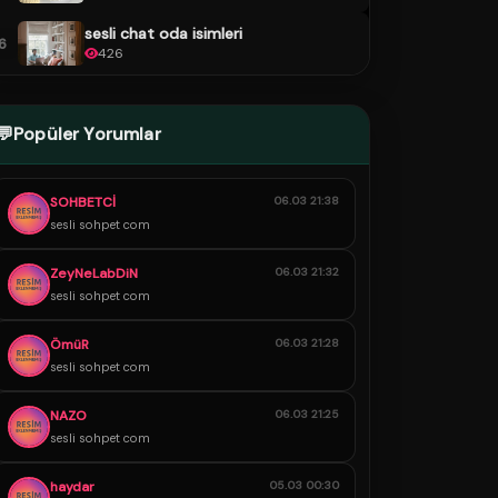
sesli chat oda isimleri
6
426
💬
Popüler Yorumlar
SOHBETCİ
06.03 21:38
sesli sohpet com
ZeyNeLabDiN
06.03 21:32
sesli sohpet com
ÖmüR
06.03 21:28
sesli sohpet com
NAZO
06.03 21:25
sesli sohpet com
haydar
05.03 00:30