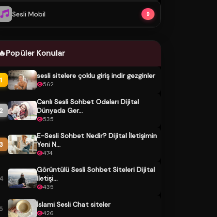
Sesli Mobil
9
🔥
Popüler Konular
sesli sitelere çoklu giriş indir gezginler
1
562
Canlı Sesli Sohbet Odaları Dijital
Dünyada Ger...
2
535
E-Sesli Sohbet Nedir? Dijital İletişimin
Yeni N...
3
474
Görüntülü Sesli Sohbet Siteleri Dijital
İletişi...
4
435
İslami Sesli Chat siteler
5
426