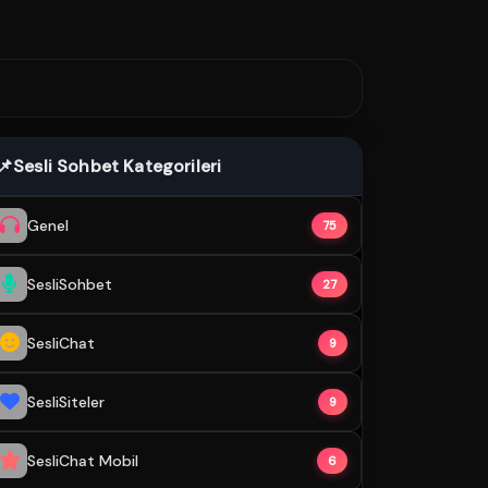
📌
Sesli Sohbet Kategorileri
Genel
75
SesliSohbet
27
SesliChat
9
SesliSiteler
9
SesliChat Mobil
6