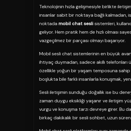
Teknolojinin hızla gelişmesiyle birlikte iletiş
insanlar sabit bir noktaya bağlı kalmadan, ist
noktada
mobil chat sesli
sistemleri, kullanı
geliyor. Hem pratik hem de hızlı olması saye
vazgeçilmez bir parçası olmayı başarıyor.
Mobil sesli chat sistemlerinin en büyük avantaj
ihtiyaç duymadan, sadece akıllı telefonları 
özellikle yoğun bir yaşam temposuna sahip ola
boşlukta bile farklı insanlarla konuşmak, yen
Sesli iletişimin sunduğu doğallık ise bu dene
zaman duygu eksikliği yaşanır ve iletişim yü
vurgu ve konuşma tarzı devreye girer. Bu da i
birkaç dakikalık bir sesli sohbet, uzun süren
Mobil chat sesli platformları aynı zamanda 