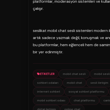
platformlar, moderasyon sistemleri ve kullan
çalışır.
seslikat mobil chat sesli sistemleri modern ile
artık sadece yazmak değil, konuşmak ve anın
bu platformlar, hem eğlenceli hem de samimi
bir yer edinmiştir.
mobil chat sesli
mobil sesl
ETIKETLER
sohbet odaları
mobil chat
sesli iletişim
internet sohbet
sosyal sohbet platformu
mobil sohbet odası
chat platformu
canl
dijital iletişim
online chat