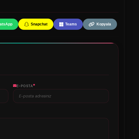
atsApp
Snapchat
Teams
Kopyala
*
E-POSTA