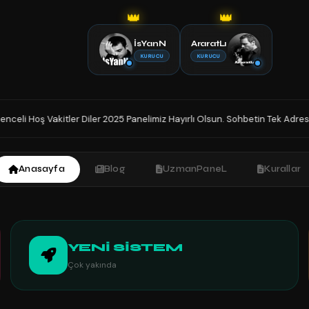
👑
👑
İsYanN
AraratLı
KURUCU
KURUCU
miz Hayırlı Olsun. Sohbetin Tek Adresindesiniz İyi Sohbetler.
HoŞGe
◆
Anasayfa
Blog
UzmanPaneL
Kurallar
YENİ SİSTEM
Çok yakında