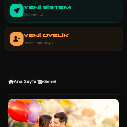
YENİ SİSTEM
Çok yakında
YENİ ÜYELİK
Ücretsiz hızlı kayıt
Ana Sayfa
/
Genel