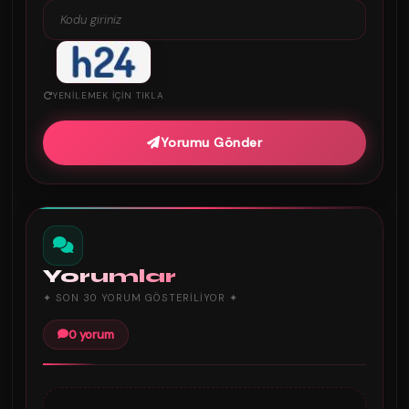
YENILEMEK IÇIN TIKLA
Yorumu Gönder
Yorumlar
✦ SON 30 YORUM GÖSTERILIYOR ✦
0 yorum