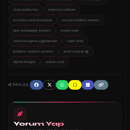
chat platformu
internet sohbet
ücretsiz sesli konuşma
sosyal sohbet siteleri
yeni arkadaşlık siteleri
mobil chat
sesli konuşma uygulaması
canlı chat
kullanıcı sohbet sistemi
sesli sosyal ağ
dijital iletişim
online chat
PAYLAŞ
Yorum Yap