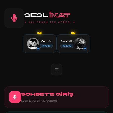
SESL
IKAT
✦ KALİTENİN TEK ADRESİ ✦
👑
👑
İsYanN
AraratLı
KURUCU
KURUCU
SOHBET'E GİRİŞ
Sesli & görüntülü sohbet