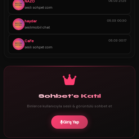
NAZO
06.03 21:25
sesli sohpet com
haydar
05.03 00:30
seslimobil chat
CaFe
05.03 00:17
sesli sohpet com
Sohbet'e Katıl
Binlerce kullanıcıyla sesli & görüntülü sohbet et
Giriş Yap