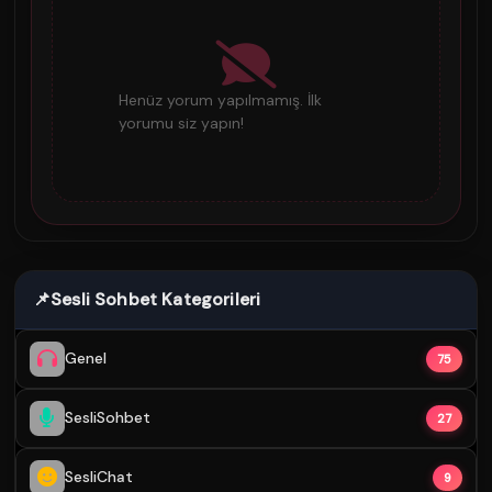
Henüz yorum yapılmamış. İlk
yorumu siz yapın!
📌
Sesli Sohbet Kategorileri
Genel
75
SesliSohbet
27
SesliChat
9