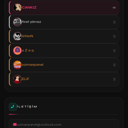
CANKIZ
fırat yılmaz
İsYanN
u Z a q
uzmanpanel
ELiF
İLETIŞIM
uzmanpanel@outlook.com