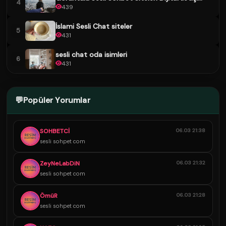
4
439
İslami Sesli Chat siteler
5
431
sesli chat oda isimleri
6
431
💬
Popüler Yorumlar
SOHBETCİ
06.03 21:38
sesli sohpet com
ZeyNeLabDiN
06.03 21:32
sesli sohpet com
ÖmüR
06.03 21:28
sesli sohpet com