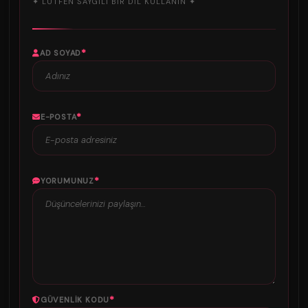
✦ LÜTFEN SAYGILI BIR DIL KULLANIN ✦
*
AD SOYAD
*
E-POSTA
*
YORUMUNUZ
*
GÜVENLIK KODU