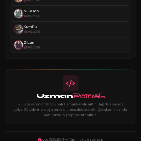
10.03.2026
NuRCaN
10.03.2026
KumRu
10.03.2026
ZiLan
10.03.2026
Uzman
PaneL
✦ Bu tasarımın tek orijinali UzmanPanel'e aittir. Diğerleri sadece
gölge. Gölgelerin olduğu yerde olumsuzluk olabilir. Çalışkan insanda
sabırsızlıkla gölge yaratabilir ✦
2026 SESLİKAT — Tüm hakları saklıdır.