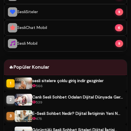
SesliSiteler
9
SesliChat Mobil
6
Sesli Mobil
9
🔥
Popüler Konular
sesli sitelere çoklu giriş indir gezginler
1
566
Canlı Sesli Sohbet Odaları Dijital Dünyada Ger...
2
539
E-Sesli Sohbet Nedir? Dijital İletişimin Yeni N...
3
478
Görüntülü Sesli Sohbet Siteleri Dijital İletişi...