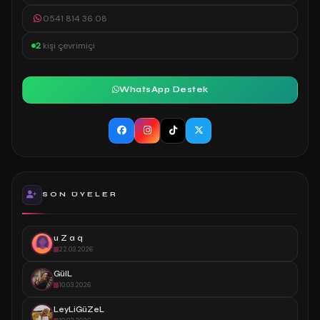
0541 814 36 08
2
kişi çevrimiçi
WhatsApp Destek
SON ÜYELER
u Z a q
22.03.2026
GülL
10.03.2026
LeyLiGüZeL