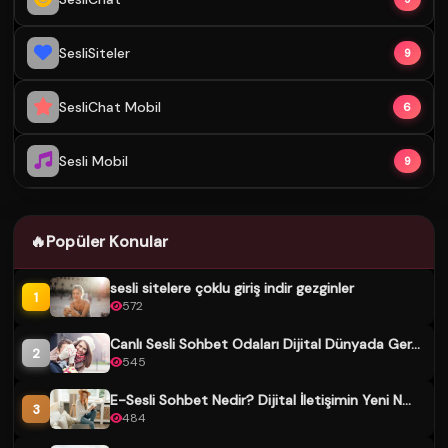
SesliSiteler
9
SesliChat Mobil
6
Sesli Mobil
9
🔥
Popüler Konular
sesli sitelere çoklu giriş indir gezginler
1
572
Canlı Sesli Sohbet Odaları Dijital Dünyada Ger...
2
545
E-Sesli Sohbet Nedir? Dijital İletişimin Yeni N...
3
484