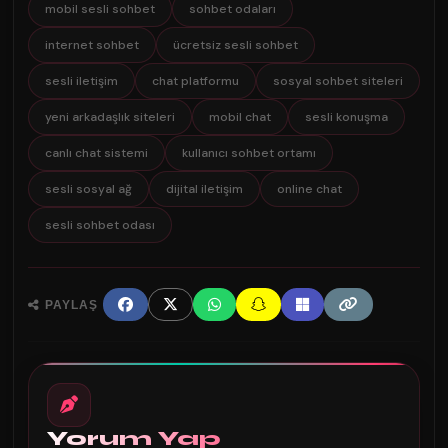
mobil sesli sohbet
sohbet odaları
internet sohbet
ücretsiz sesli sohbet
sesli iletişim
chat platformu
sosyal sohbet siteleri
yeni arkadaşlık siteleri
mobil chat
sesli konuşma
canlı chat sistemi
kullanıcı sohbet ortamı
sesli sosyal ağ
dijital iletişim
online chat
sesli sohbet odası
PAYLAŞ
Yorum Yap