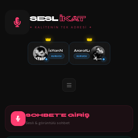
SESL
IKAT
✦ KALİTENİN TEK ADRESİ ✦
👑
👑
İsYanN
AraratLı
KURUCU
KURUCU
SOHBET'E GİRİŞ
Sesli & görüntülü sohbet