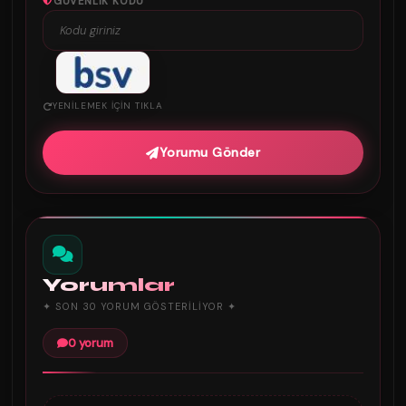
*
GÜVENLIK KODU
YENILEMEK IÇIN TIKLA
Yorumu Gönder
Yorumlar
✦ SON 30 YORUM GÖSTERILIYOR ✦
0 yorum