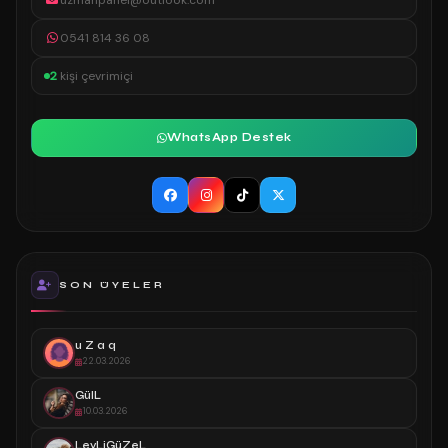
uzmanpanel@outlook.com
0541 814 36 08
2
kişi çevrimiçi
WhatsApp Destek
SON ÜYELER
u Z a q
22.03.2026
GülL
10.03.2026
LeyLiGüZeL