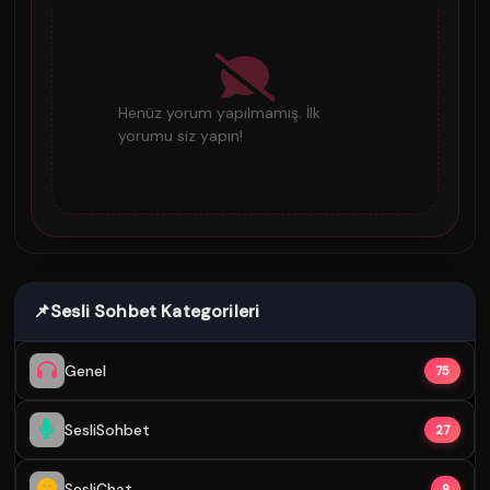
Henüz yorum yapılmamış. İlk
yorumu siz yapın!
📌
Sesli Sohbet Kategorileri
Genel
75
SesliSohbet
27
SesliChat
9