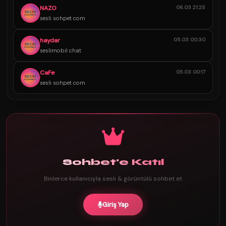
NAZO
06.03 21:25
sesli sohpet com
haydar
05.03 00:30
seslimobil chat
CaFe
05.03 00:17
sesli sohpet com
Sohbet'e Katıl
Binlerce kullanıcıyla sesli & görüntülü sohbet et
Giriş Yap