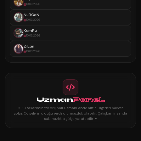
10.03.2026
NuRCaN
10.03.2026
KumRu
10.03.2026
ZiLan
10.03.2026
Uzman
PaneL
✦ Bu tasarımın tek orijinali UzmanPanel'e aittir. Diğerleri sadece
gölge. Gölgelerin olduğu yerde olumsuzluk olabilir. Çalışkan insanda
sabırsızlıkla gölge yaratabilir ✦