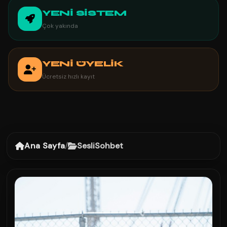
YENİ SİSTEM
Çok yakında
YENİ ÜYELİK
Ücretsiz hızlı kayıt
Ana Sayfa
/
SesliSohbet