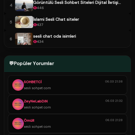
Görüntülü Sesli Sohbet Siteleri Dijital İletişi...
4
446
İslami Sesli Chat siteler
5
437
sesli chat oda isimleri
6
434
💬
Popüler Yorumlar
SOHBETCİ
06.03 21:38
sesli sohpet com
ZeyNeLabDiN
06.03 21:32
sesli sohpet com
ÖmüR
06.03 21:28
sesli sohpet com