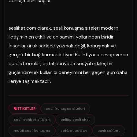
dönüşmesini sağlar.
seslikat.com olarak, sesli konuşma siteleri modern
iletişimin en etkili ve en samimi yollarından biridir.
İnsanlar artık sadece yazmak değil, konuşmak ve
gerçek bir bağ kurmak istiyor. Bu ihtiyaca cevap veren
bu platformlar, dijital dünyada sosyal etkileşimi
güçlendirerek kullanıcı deneyimini her geçen gün daha
ileriye taşımaktadır.
sesli konuşma siteleri
ETIKETLER
sesli sohbet siteleri
online sesli chat
mobil sesli konuşma
sohbet odaları
canlı sohbet