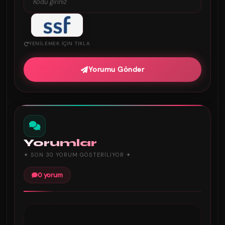
YENILEMEK IÇIN TIKLA
Yorumu Gönder
Yorumlar
✦ SON 30 YORUM GÖSTERILIYOR ✦
0 yorum