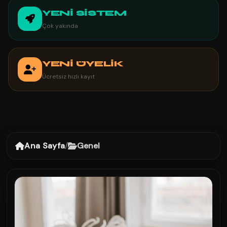
YENİ SİSTEM
Çok yakında
YENİ ÜYELİK
Ücretsiz hızlı kayıt
Ana Sayfa
/
Genel