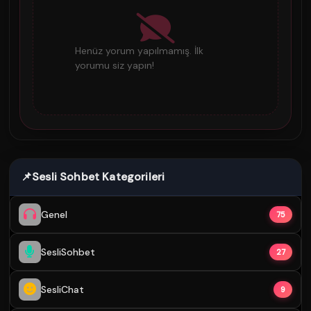
Henüz yorum yapılmamış. İlk
yorumu siz yapın!
📌
Sesli Sohbet Kategorileri
Genel
75
SesliSohbet
27
SesliChat
9