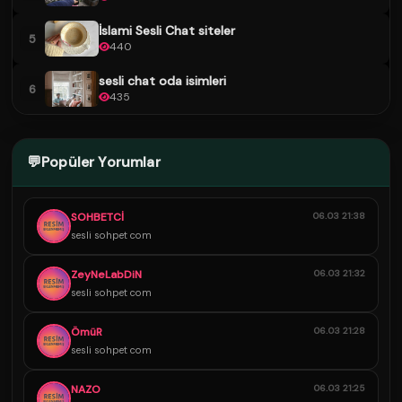
İslami Sesli Chat siteler
5
440
sesli chat oda isimleri
6
435
💬
Popüler Yorumlar
SOHBETCİ
06.03 21:38
sesli sohpet com
ZeyNeLabDiN
06.03 21:32
sesli sohpet com
ÖmüR
06.03 21:28
sesli sohpet com
NAZO
06.03 21:25