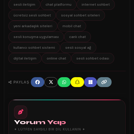
sesli iletişim
chat platformu
internet sohbet
ücretsiz sesli sohbet
sosyal sohbet siteleri
yeni arkadaşlık siteleri
mobil chat
sesli konuşma uygulaması
canlı chat
kullanıcı sohbet sistemi
sesli sosyal ağ
dijital iletişim
online chat
sesli sohbet odası
PAYLAŞ
Yorum Yap
✦ LÜTFEN SAYGILI BIR DIL KULLANIN ✦