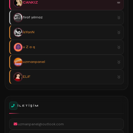
CANKIZ
fırat yılmaz
İsYanN
u Z a q
uzmanpanel
ELiF
İLETIŞIM
uzmanpanel@outlook.com