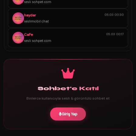
sesli sohpet com
haydar
05.03 00:30
seslimobil chat
CaFe
05.03 00:17
sesli sohpet com
Sohbet'e Katıl
Binlerce kullanıcıyla sesli & görüntülü sohbet et
Giriş Yap