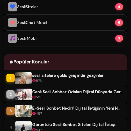
SesliSiteler
9
SesliChat Mobil
6
Sesli Mobil
9
🔥
Popüler Konular
sesli sitelere çoklu giriş indir gezginler
1
573
Canlı Sesli Sohbet Odaları Dijital Dünyada Ger...
2
551
E-Sesli Sohbet Nedir? Dijital İletişimin Yeni N...
3
487
Görüntülü Sesli Sohbet Siteleri Dijital İletişi...
4
448