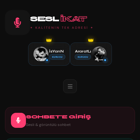
SESL
IKAT
✦ KALİTENİN TEK ADRESİ ✦
👑
👑
İsYanN
AraratLı
KURUCU
KURUCU
SOHBET'E GİRİŞ
Sesli & görüntülü sohbet