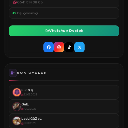
0541 814 36 08
2
kişi çevrimiçi
WhatsApp Destek
SON ÜYELER
u Z a q
22.03.2026
GülL
10.03.2026
LeyLiGüZeL
10.03.2026