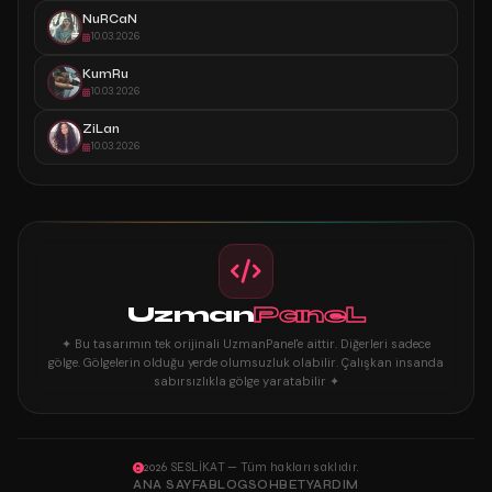
NuRCaN
10.03.2026
KumRu
10.03.2026
ZiLan
10.03.2026
Uzman
PaneL
✦ Bu tasarımın tek orijinali UzmanPanel'e aittir. Diğerleri sadece
gölge. Gölgelerin olduğu yerde olumsuzluk olabilir. Çalışkan insanda
sabırsızlıkla gölge yaratabilir ✦
2026 SESLİKAT — Tüm hakları saklıdır.
ANA SAYFA
BLOG
SOHBET
YARDIM